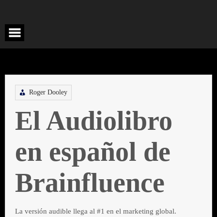
Saltar
al
contenido
Roger Dooley
El Audiolibro
en español de
Brainfluence
La versión audible llega al #1 en el marketing global.