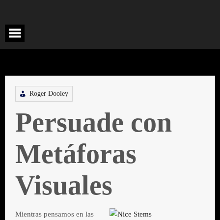
Saltar
al
contenido
Roger Dooley
Persuade con
Metáforas
Visuales
Mientras pensamos en las